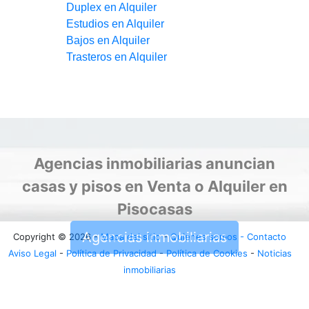
Duplex en Alquiler
Estudios en Alquiler
Bajos en Alquiler
Trasteros en Alquiler
Agencias inmobiliarias anuncian
casas y pisos en Venta o Alquiler en
Pisocasas
Agencias inmobiliarias
Copyright © 2026 -
Mapa del sitio
-
Quienes somos - Contacto
Aviso Legal
-
Política de Privacidad
-
Política de Cookies
-
Noticias
inmobiliarias