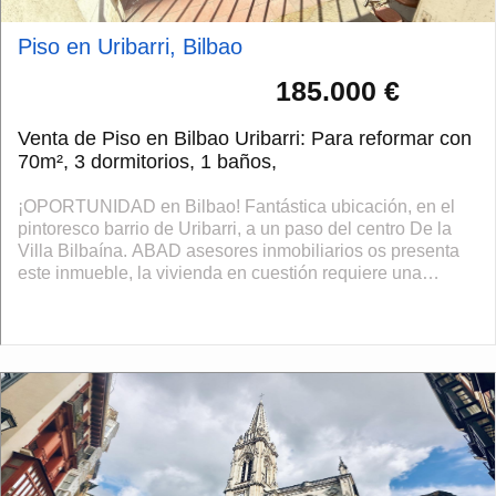
Piso en Uribarri, Bilbao
185.000 €
Venta de Piso en Bilbao Uribarri: Para reformar con
70m², 3 dormitorios, 1 baños,
¡OPORTUNIDAD en Bilbao! Fantástica ubicación, en el
pintoresco barrio de Uribarri, a un paso del centro De la
Villa Bilbaína. ABAD asesores inmobiliarios os presenta
este inmueble, la vivienda en cuestión requiere una
reforma integral donde podr...