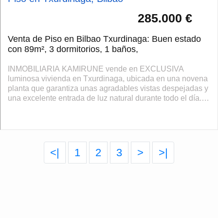
285.000 €
Venta de Piso en Bilbao Txurdinaga: Buen estado
con 89m², 3 dormitorios, 1 baños,
INMOBILIARIA KAMIRUNE vende en EXCLUSIVA
luminosa vivienda en Txurdinaga, ubicada en una novena
planta que garantiza unas agradables vistas despejadas y
una excelente entrada de luz natural durante todo el día.
La vivienda cuenta con 89 m² muy bien...
<|
1
2
3
>
>|