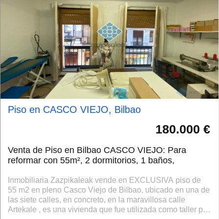
Piso en CASCO VIEJO, Bilbao
180.000 €
Venta de Piso en Bilbao CASCO VIEJO: Para
reformar con 55m², 2 dormitorios, 1 baños,
Inmobiliaria Zazpikaleak vende en EXCLUSIVA piso de
55 m2 en pleno Casco Viejo de Bilbao, ubicado en una de
las siete calles, en concreto, en la maravillosa calle
Artekale , es una vivienda que fue utilizada como taller por