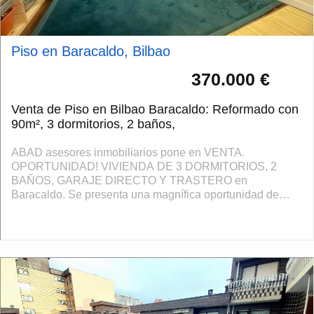
Piso en Baracaldo, Bilbao
370.000 €
Venta de Piso en Bilbao Baracaldo: Reformado con
90m², 3 dormitorios, 2 baños,
ABAD asesores inmobiliarios pone en VENTA.
OPORTUNIDAD! VIVIENDA DE 3 DORMITORIOS, 2
BAÑOS, GARAJE DIRECTO Y TRASTERO en
Baracaldo. Se presenta una magnífica oportunidad de
adquirir un piso reformado que combina confort,
modernidad y funcionalidad....