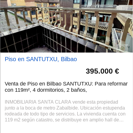
Piso en SANTUTXU, Bilbao
395.000 €
Venta de Piso en Bilbao SANTUTXU: Para reformar
con 119m², 4 dormitorios, 2 baños,
INMOBILIARIA SANTA CLARA vende esta propiedad
junto a la boca de metro Zabalbide. Ubicación estupenda
rodeada de todo tipo de servicios. La vivienda cuenta con
119 m2 según catastro, se distribuye en amplio hall de
entrada, espacioso salón comedor...