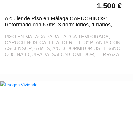
1.500 €
Alquiler de Piso en Málaga CAPUCHINOS:
Reformado con 67m², 3 dormitorios, 1 baños,
PISO EN MALAGA PARA LARGA TEMPORADA,
CAPUCHINOS, CALLE ALDERETE. 3ª PLANTA CON
ASCENSOR, 67MTS, A/C. 3 DORMITORIOS, 1 BAÑO,
COCINA EQUIPADA, SALÓN COMEDOR, TERRAZA. SE
ALQUILA PARA TRES PERSONAS. 1 MES DE FIANZA,
MES EN CURSO, 1 MES DE HONORARIOS ...