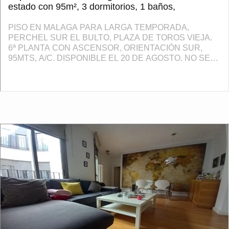
estado con 95m², 3 dormitorios, 1 baños,
PISO EN MALAGA PARA LARGA TEMPORADA,
PERCHEL SUR EL BULTO, PLAZA DE TOROS VIEJA.
6ª PLANTA CON ASCENSOR, ORIENTACIÓN SUR,
95MTS, A/C. DISPONIBLE EL 20 DE AGOSTO. NO SE
ACEPTAN MASCOTAS. 3 DORMITORIOS, 1 BAÑO,
COCINA EQUIPADA CON ELECTRODOMESTICOS ...