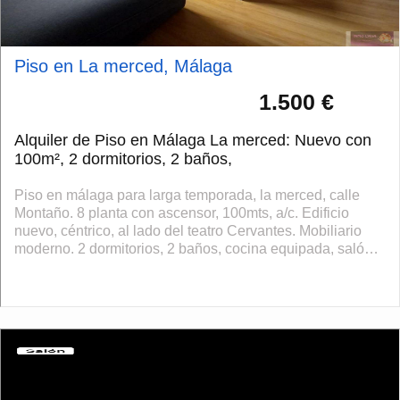
Piso en La merced, Málaga
1.500 €
Alquiler de Piso en Málaga La merced: Nuevo con
100m², 2 dormitorios, 2 baños,
Piso en málaga para larga temporada, la merced, calle
Montaño. 8 planta con ascensor, 100mts, a/c. Edificio
nuevo, céntrico, al lado del teatro Cervantes. Mobiliario
moderno. 2 dormitorios, 2 baños, cocina equipada, salón
comedor. Garaje. Dispon...