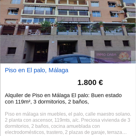
Piso en El palo, Málaga
1.800 €
Alquiler de Piso en Málaga El palo: Buen estado
con 119m², 3 dormitorios, 2 baños,
Piso en málaga sin muebles, el palo, calle maestro solano.
2 planta con ascensor, 119mts, a/c. Preciosa vivienda de 3
dormitorios, 2 baños, cocina amueblada con
electrodomésticos, trastero, 2 plazas de garaje, terraza