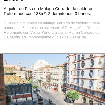
Alquiler de Piso en Málaga Cerrado de calderon:
Reformado con 133m², 2 dormitorios, 3 baños,
Duplex sin muebles en málaga, cerrado de calderon, calle
panorama. 8 planta con ascensor, a/ C. Magnífico Dúplex
Reformado con Vistas Panorámicas al Mar en Cerrado de
CalderónEste impresionante dúplex de 133 m² se
encuentra en la exclusiva zon...