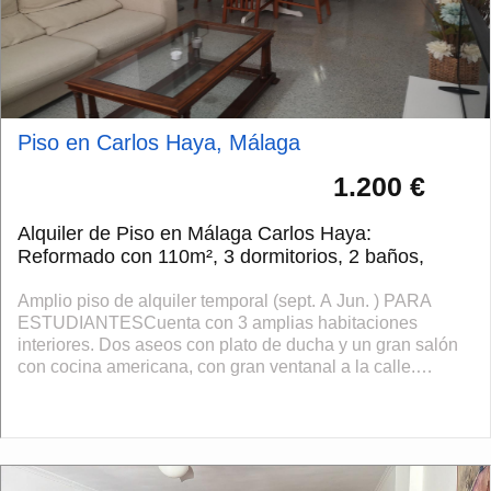
Piso en Carlos Haya, Málaga
1.200 €
Alquiler de Piso en Málaga Carlos Haya:
Reformado con 110m², 3 dormitorios, 2 baños,
Amplio piso de alquiler temporal (sept. A Jun. ) PARA
ESTUDIANTESCuenta con 3 amplias habitaciones
interiores. Dos aseos con plato de ducha y un gran salón
con cocina americana, con gran ventanal a la calle.
Dispone de amplios armarios en cada dormi...