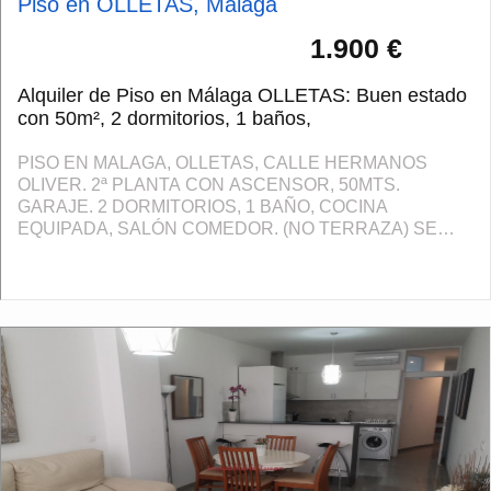
Piso en OLLETAS, Málaga
1.900 €
Alquiler de Piso en Málaga OLLETAS: Buen estado
con 50m², 2 dormitorios, 1 baños,
PISO EN MALAGA, OLLETAS, CALLE HERMANOS
OLIVER. 2ª PLANTA CON ASCENSOR, 50MTS.
GARAJE. 2 DORMITORIOS, 1 BAÑO, COCINA
EQUIPADA, SALÓN COMEDOR. (NO TERRAZA) SE
ACEPTAN MASCOTAS. 2 MESES DE FIANZA, MES EN
CURSO, 1 MES DE HONORARIOS DE AGENCIA.
PUEDE ...