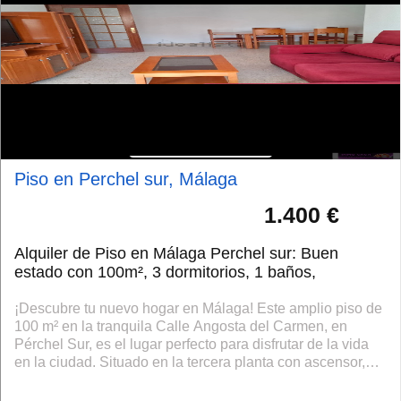
Piso en Perchel sur, Málaga
1.400 €
Alquiler de Piso en Málaga Perchel sur: Buen
estado con 100m², 3 dormitorios, 1 baños,
¡Descubre tu nuevo hogar en Málaga! Este amplio piso de
100 m² en la tranquila Calle Angosta del Carmen, en
Pérchel Sur, es el lugar perfecto para disfrutar de la vida
en la ciudad. Situado en la tercera planta con ascensor,
cuenta con tres lumin...