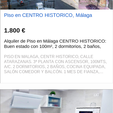
Piso en CENTRO HISTORICO, Málaga
1.800 €
Alquiler de Piso en Málaga CENTRO HISTORICO:
Buen estado con 100m², 2 dormitorios, 2 baños,
PISO EN MALAGA, CENTR HISTORICO, CALLE
ATARAZANAS. 3ª PLANTA CON ASCENSOR, 100MTS,
A/C. 2 DORMITORIOS, 2 BAÑOS, COCINA EQUIPADA,
SALÓN COMEDOR Y BALCÓN. 1 MES DE FIANZA,
MES EN CURSO, 1 MES DE HONORARIOS DE
AGENCIA. SE DEBERÁ APORTAR INGRESOS AN...