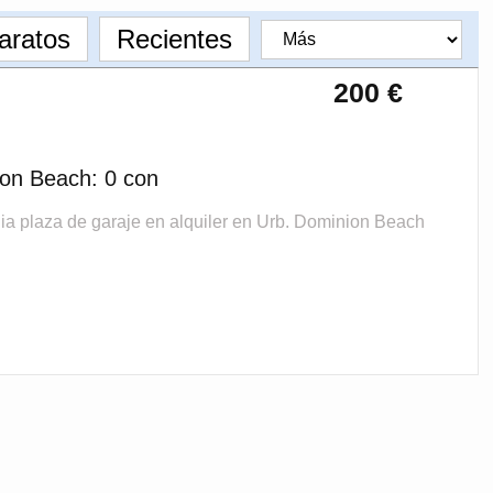
aratos
Recientes
200 €
ion Beach: 0 con
aza de garaje en alquiler en Urb. Dominion Beach