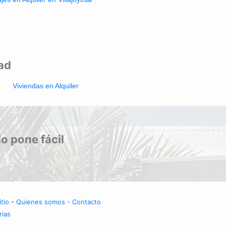
dad
Viviendas en Alquiler
lo pone fácil
tio
-
Quienes somos - Contacto
rias