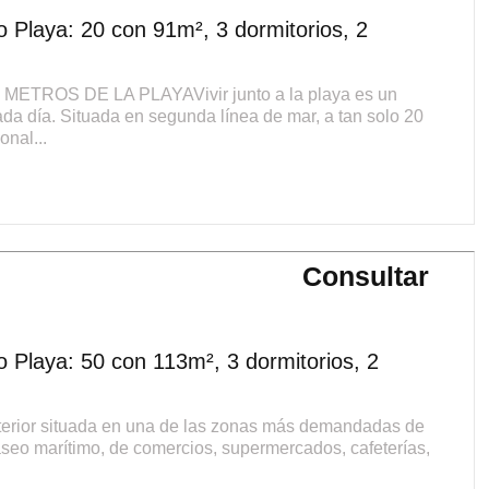
 Playa: 20 con 91m², 3 dormitorios, 2
ETROS DE LA PLAYAVivir junto a la playa es un
 cada día. Situada en segunda línea de mar, a tan solo 20
onal...
Consultar
 Playa: 50 con 113m², 3 dormitorios, 2
terior situada en una de las zonas más demandadas de
aseo marítimo, de comercios, supermercados, cafeterías,