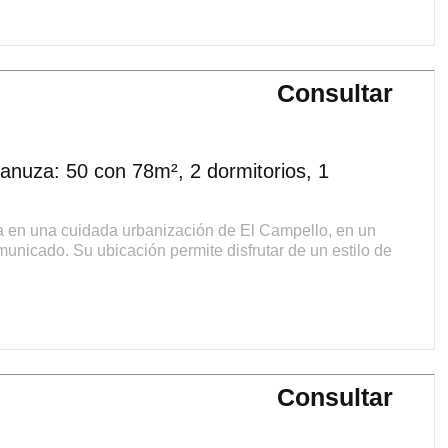
Consultar
anuza: 50 con 78m², 2 dormitorios, 1
da en una cuidada urbanización de El Campello, en un
municado. Su ubicación permite disfrutar de un estilo de
Consultar