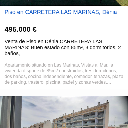
Piso en CARRETERA LAS MARINAS, Dénia
495.000 €
Venta de Piso en Dénia CARRETERA LAS
MARINAS: Buen estado con 85m², 3 dormitorios, 2
baños,
Apartamento situado en Las Marinas, Vistas al Mar, la
vivienda dispone de 85m2 construidos, tres dormitorios,
dos baños, cocina independiente, comedor, terrazas, plaza
de parking, trastero, piscina, padel y zonas verdes.
Perfecto para sus vacaciones...