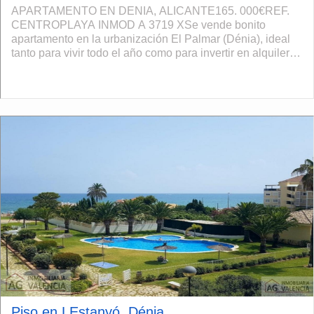
APARTAMENTO EN DENIA, ALICANTE165. 000€REF.
CENTROPLAYA INMOD A 3719 XSe vende bonito
apartamento en la urbanización El Palmar (Dénia), ideal
tanto para vivir todo el año como para invertir en alquiler
vacacional. La vivienda está ubicada en un...
Piso en LEstanyó, Dénia