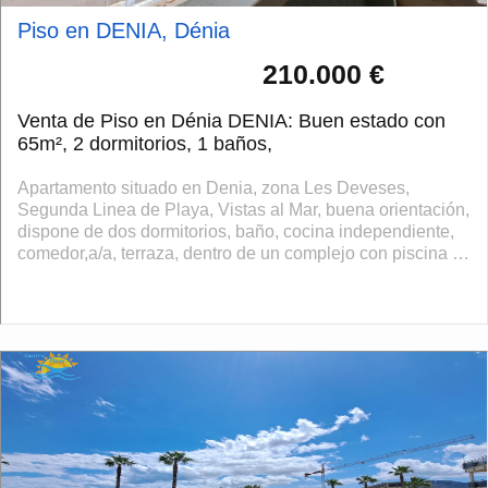
Piso en DENIA, Dénia
210.000 €
Venta de Piso en Dénia DENIA: Buen estado con
65m², 2 dormitorios, 1 baños,
Apartamento situado en Denia, zona Les Deveses,
Segunda Linea de Playa, Vistas al Mar, buena orientación,
dispone de dos dormitorios, baño, cocina independiente,
comedor,a/a, terraza, dentro de un complejo con piscina y
preciosos jardines, plaza de...