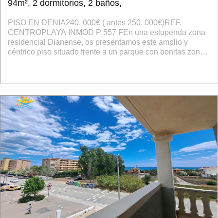
94m², 2 dormitorios, 2 baños,
PISO EN DENIA240. 000€ ( antes 250. 000€)REF.
CENTROPLAYA INMOD P 557 FEn una estupenda zona
residencial Dianense, os presentamos este amplio y
céntrico piso situado frente a un parque con bonitas zonas
ajardinadas. El piso es muy luminoso, est�...