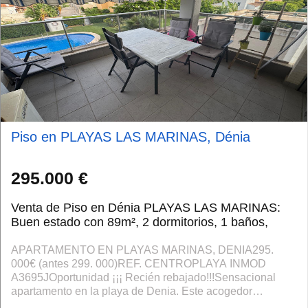
Piso en PLAYAS LAS MARINAS, Dénia
295.000 €
Venta de Piso en Dénia PLAYAS LAS MARINAS:
Buen estado con 89m², 2 dormitorios, 1 baños,
APARTAMENTO EN PLAYAS MARINAS, DENIA295.
000€ (antes 299. 000)REF. CENTROPLAYA INMOD
A3695JOportunidad ¡¡¡ Recién rebajado!!!Sensacional
apartamento en la playa de Denia. Este acogedor
apartamento, ubicado en un complejo residencial tranquilo