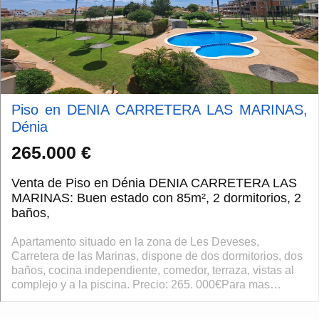
Piso en DENIA CARRETERA LAS MARINAS,
Dénia
265.000 €
Venta de Piso en Dénia DENIA CARRETERA LAS
MARINAS: Buen estado con 85m², 2 dormitorios, 2
baños,
Apartamento situado en la zona de Les Deveses,
Carretera de las Marinas, dispone de dos dormitorios, dos
baños, cocina independiente, comedor, terraza, vistas al
complejo y a la piscina. Precio: 265. 000€Para mas
informcion: www. Centroplaya. Com...