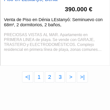
390.000 €
Venta de Piso en Dénia LEstanyó: Seminuevo con
68m², 2 dormitorios, 2 baños,
PRECIOSAS VISTAS AL MAR. Apartamento en
PRIMERA LINEA de playa. Se vende con GARAJE,
TRASTERO y ELECTRODOMÉSTICOS. Complejo
residencial en primera línea de playa, zonas comunes
dotadas de PISCINA, PADEL, JARDÍN, PARQUE
INFANTIL y ACCESO DIRECTO A ...
<|
1
2
3
>
>|