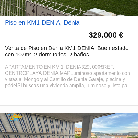
Piso en KM1 DENIA, Dénia
329.000 €
Venta de Piso en Dénia KM1 DENIA: Buen estado
con 107m², 2 dormitorios, 2 baños,
APARTAMENTO EN KM 1, DENIA329. 000€REF.
CENTROPLAYA DENIA MAPLuminoso apartamento con
vistas al Mongó y al Castillo de Denia Garaje, piscina y
pádelSi buscas una vivienda amplia, luminosa y lista para
entrar a vivir, este magnífico apartamento r...