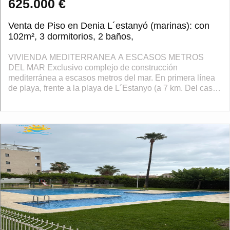
625.000 €
Venta de Piso en Denia L´estanyó (marinas): con
102m², 3 dormitorios, 2 baños,
VIVIENDA MEDITERRANEA A ESCASOS METROS
DEL MAR Exclusivo complejo de construcción
mediterránea a escasos metros del mar. En primera línea
de playa, frente a la playa de L´Estanyo (a 7 km. Del casco
urbano). Apartamentos y áticos...