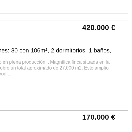
420.000 €
es: 30 con 106m², 2 dormitorios, 1 baños,
en plena producción. . Magnífica finca situada en la
sobre un total aproximado de 27,000 m2. Este amplio
od...
170.000 €