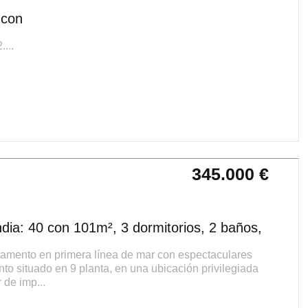
 con
...
345.000 €
ia: 40 con 101m², 3 dormitorios, 2 baños,
to en primera línea de mar con espectaculares
to situado en 9 planta, en una ubicación privilegiada
 de imp...