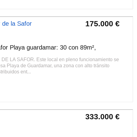
175.000 €
de la Safor
for Playa guardamar: 30 con 89m²,
A SAFOR. Este local en pleno funcionamiento se
sa Playa de Guardamar, una zona con alto tránsito
tribuidos ent...
333.000 €