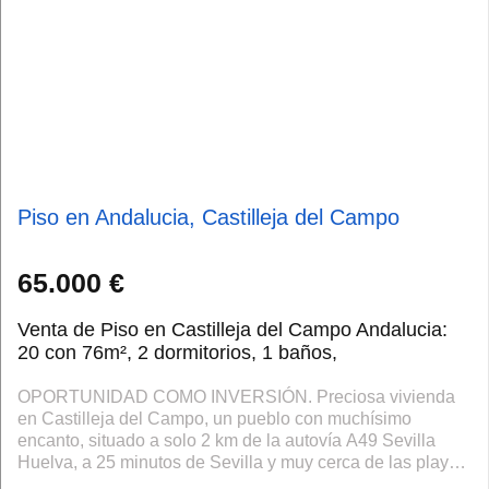
Piso en Andalucia, Castilleja del Campo
65.000 €
Venta de Piso en Castilleja del Campo Andalucia:
20 con 76m², 2 dormitorios, 1 baños,
OPORTUNIDAD COMO INVERSIÓN. Preciosa vivienda
en Castilleja del Campo, un pueblo con muchísimo
encanto, situado a solo 2 km de la autovía A49 Sevilla
Huelva, a 25 minutos de Sevilla y muy cerca de las playas
de Huelva. Una localidad pequeña, tran...