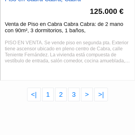
125.000 €
Venta de Piso en Cabra Cabra Cabra: de 2 mano
con 90m², 3 dormitorios, 1 baños,
PISO EN VENTA. Se vende piso en segunda pta. Exterior
tiene ascensor ubicado en pleno centro de Cabra, calle
Teniente Fernández. La vivienda está compuesta de
vestíbulo de entrada, salón comedor, cocina amueblada,
lavadero, wc completo con plato ...
<|
1
2
3
>
>|