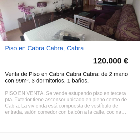
Piso en Cabra Cabra, Cabra
120.000 €
Venta de Piso en Cabra Cabra Cabra: de 2 mano
con 99m², 3 dormitorios, 1 baños,
PISO EN VENTA. Se vende estupendo piso en tercera
pta. Exterior tiene ascensor ubicado en pleno centro de
Cabra. La vivienda está compuesta de vestíbulo de
entrada, salón comedor con balcón a la calle, cocina
amueblada, lavadero, tres dormitorios...