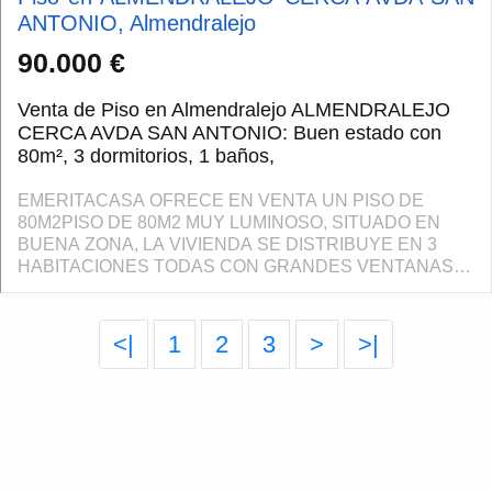
ANTONIO, Almendralejo
90.000 €
Venta de Piso en Almendralejo ALMENDRALEJO
CERCA AVDA SAN ANTONIO: Buen estado con
80m², 3 dormitorios, 1 baños,
EMERITACASA OFRECE EN VENTA UN PISO DE
80M2PISO DE 80M2 MUY LUMINOSO, SITUADO EN
BUENA ZONA, LA VIVIENDA SE DISTRIBUYE EN 3
HABITACIONES TODAS CON GRANDES VENTANAS
QUE APORTAN MUCHISIMA LUZ NATURAL DURANTE
TODO EL DIA. CUENTA CON 1 BAÑO COMPLETO,
CO...
<|
1
2
3
>
>|