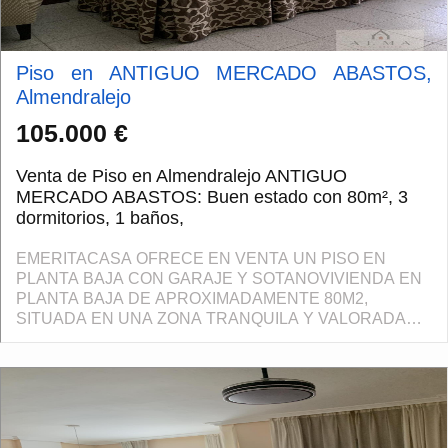
Piso en ANTIGUO MERCADO ABASTOS,
Almendralejo
105.000 €
Venta de Piso en Almendralejo ANTIGUO
MERCADO ABASTOS: Buen estado con 80m², 3
dormitorios, 1 baños,
EMERITACASA OFRECE EN VENTA UN PISO EN
PLANTA BAJA CON GARAJE Y SOTANOVIVIENDA EN
PLANTA BAJA DE APROXIMADAMENTE 80M2,
SITUADA EN UNA ZONA TRANQUILA Y VALORADA
DE ALMENDRALEJO. LA VIVIENDA CUENTA CON UN
SALON, TRES HABITACIONES CON VENTILACION
NATURA...