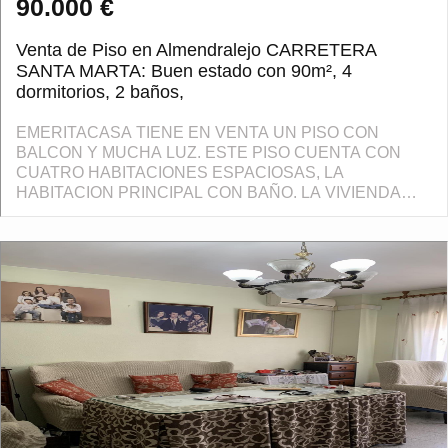
90.000 €
Venta de Piso en Almendralejo CARRETERA
SANTA MARTA: Buen estado con 90m², 4
dormitorios, 2 baños,
EMERITACASA TIENE EN VENTA UN PISO CON
BALCON Y MUCHA LUZ. ESTE PISO CUENTA CON
CUATRO HABITACIONES ESPACIOSAS, LA
HABITACION PRINCIPAL CON BAÑO. LA VIVIENDA
CUENTA CUENTA CON DOS BAÑOS COMPLETOS,
UNO DE ELLOS CON VENTANA. LA COCINA AMPLIA Y
LUMINO...