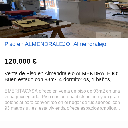
Piso en ALMENDRALEJO, Almendralejo
120.000 €
Venta de Piso en Almendralejo ALMENDRALEJO:
Buen estado con 93m², 4 dormitorios, 1 baños,
EMERITACASA ofrece en venta un piso de 93m2 en una
zona privilegiada. Piso con un una distribución y un gran
potencial para convertirse en el hogar de tus sueños, con
93 metros útiles, esta vivienda ofrece espacios amplios,
luminosos y llenos de p...