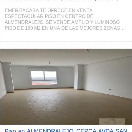
EMERITACASA TE OFRECE EN VENTA
ESPECTACULAR PISO EN CENTRO DE
ALMENDRALEJO. SE VENDE AMPLIO Y LUMINOSO
PISO DE 160 M2 EN UNA DE LAS MEJORES ZONAS
CENTRICAS. LA VIVIENDA EN EXCELENTE ESTADO,
DESTACA POR SU AMPLITUD, LUZ NATURAL Y
DETALLES DE CALIDAD. ...
Piso en ALMENDRALEJO CERCA AVDA SAN