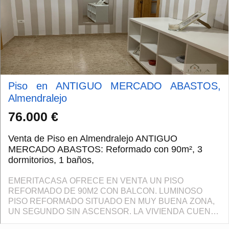
Piso en ANTIGUO MERCADO ABASTOS,
Almendralejo
76.000 €
Venta de Piso en Almendralejo ANTIGUO
MERCADO ABASTOS: Reformado con 90m², 3
dormitorios, 1 baños,
EMERITACASA OFRECE EN VENTA UN PISO
REFORMADO DE 90M2 CON BALCON. LUMINOSO
PISO REFORMADO SITUADO EN MUY BUENA ZONA,
UN SEGUNDO SIN ASCENSOR. LA VIVIENDA CUENTA
CON UN ACOGEDOR SALON COMEDOR CON SALIDA