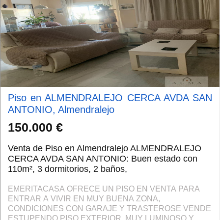
Piso en ALMENDRALEJO CERCA AVDA SAN
ANTONIO, Almendralejo
150.000 €
Venta de Piso en Almendralejo ALMENDRALEJO
CERCA AVDA SAN ANTONIO: Buen estado con
110m², 3 dormitorios, 2 baños,
EMERITACASA OFRECE UN PISO EN VENTA PARA
ENTRAR A VIVIR EN MUY BUENA ZONA,
CONDICIONES CON GARAJE Y TRASTEROSE VENDE
ESTUPENDO PISO EXTERIOR, MUY LUMINOSO Y