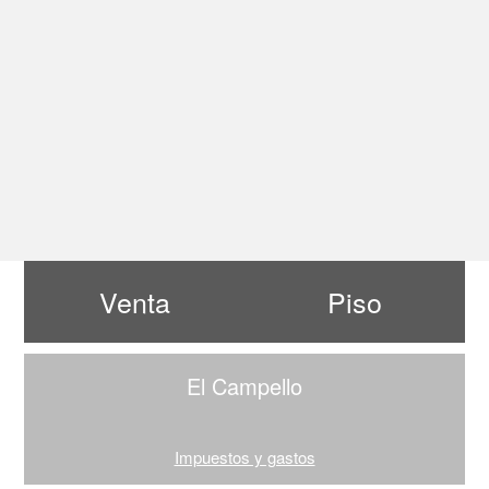
Venta
Piso
El Campello
Impuestos y gastos