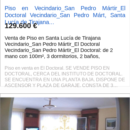
Piso en Vecindario_San Pedro Mártir_El
Doctoral Vecindario_San Pedro Márt, Santa
Lucía de Tirajana...
129.600 €
Venta de Piso en Santa Lucía de Tirajana
Vecindario_San Pedro Mártir_El Doctoral
Vecindario_San Pedro Mártir_El Doctoral: de 2
mano con 100m², 3 dormitorios, 2 baños,
Piso en venta en El Doctoral. SE VENDE PISO EN
DOCTORAL, CERCA DEL INSTITUTO DE DOCTORAL.
SE ENCUENTRA EN UNA PLANTA BAJA. DISPONE DE
ASCENSOR Y PLAZA DE GARAJE. CONSTA DE 3
DORMITORIOS, 2 BAÑOS, SALÓN INDEPENDIENTE,
COCINA Y SOLANA. IMPORTANTE Deb...