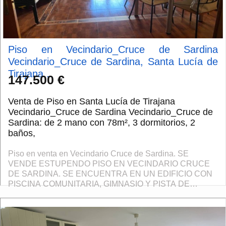
Piso en Vecindario_Cruce de Sardina
Vecindario_Cruce de Sardina, Santa Lucía de
Tirajana...
147.500 €
Venta de Piso en Santa Lucía de Tirajana
Vecindario_Cruce de Sardina Vecindario_Cruce de
Sardina: de 2 mano con 78m², 3 dormitorios, 2
baños,
Piso en venta en Vecindario Cruce de Sardina. SE
VENDE ESTUPENDO PISO EN VECINDARIO CRUCE
DE SARDINA. SE ENCUENTRA EN UN EDIFICIO CON
PISCINA COMUNITARIA, GIMNASIO Y PISTA DE
PADEL TENIS. EL PISO CONSTA DE 3 DORMITORIOS,
UNO DE ELLOS TIPO SUITE, 2 BA...