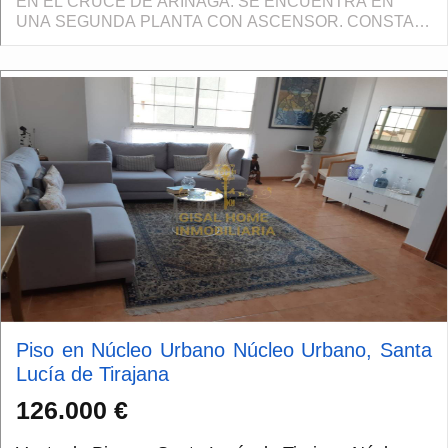
EN EL CRUCE DE ARINAGA. SE ENCUENTRA EN
UNA SEGUNDA PLANTA CON ASCENSOR. CONSTA
DE UN DORMITORIO YUNA HABITACIÓN UTILIZADA
COMO VESTIDOR, BAÑO Y SALÓN COCI...
Piso en Núcleo Urbano Núcleo Urbano, Santa
Lucía de Tirajana
126.000 €