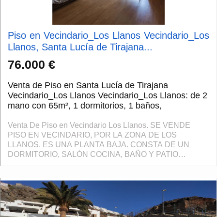
Piso en Vecindario_Los Llanos Vecindario_Los
Llanos, Santa Lucía de Tirajana...
76.000 €
Venta de Piso en Santa Lucía de Tirajana
Vecindario_Los Llanos Vecindario_Los Llanos: de 2
mano con 65m², 1 dormitorios, 1 baños,
Venta De Piso en Vecindario Los Llanos. SE VENDE
PISO EN VECINDARIO, POR LA ZONA DE LOS
LLANOS. ES UNA PLANTA BAJA. CONSTA DE UN
DORMITORIO, SALÓN COCINA, BAÑO Y PATIO
INTERIOR. DISPONE DE PLAZA DE GARAJE Y
ASCENSOR. IMPORTANTE Debido a la situaci�...