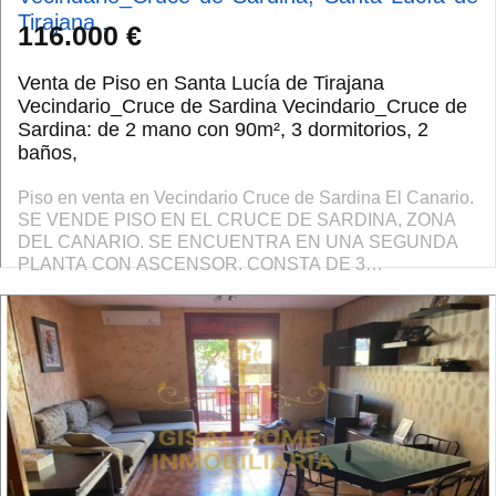
Tirajana...
116.000 €
Venta de Piso en Santa Lucía de Tirajana
Vecindario_Cruce de Sardina Vecindario_Cruce de
Sardina: de 2 mano con 90m², 3 dormitorios, 2
baños,
Piso en venta en Vecindario Cruce de Sardina El Canario.
SE VENDE PISO EN EL CRUCE DE SARDINA, ZONA
DEL CANARIO. SE ENCUENTRA EN UNA SEGUNDA
PLANTA CON ASCENSOR. CONSTA DE 3
HABITACIONES, 2 BAÑOS, SALÓN, COCINA
INDEPENDIENTE CON SOLANA. AMUEBLADO. ...