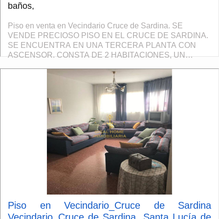
baños,
Piso en venta en Vecindario Cruce de Sardina. SE
VENDE PRECIOSO PISO EN EL CRUCE DE SARDINA.
SE ENCUENTRA EN UNA TERCERA PLANTA CON
ASCENSOR. CONSTA DE 2 HABITACIONES, UN
BAÑO, SALÓN COCINA, SOLANA, TODO
COMPLETAMENTE AMUEBLADO. IMPORTANTE
Debido a...
Piso en Vecindario_Cruce de Sardina
Vecindario_Cruce de Sardina, Santa Lucía de