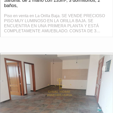
Sardina: de 2 mano con 135m², 3 dormitorios, 2
baños,
Piso en venta en La Orilla Baja. SE VENDE PRECIOSO
PISO MUY LUMINOSO EN LA ORILLA BAJA. SE
ENCUENTRA EN UNA PRIMERA PLANTA Y ESTÁ
COMPLETAMENTE AMUEBLADO. CONSTA DE 3
HABITACIONES, UNA DE ELLAS CON PATIO, SALÓN
COCINA EQUIPADA, 2 BAÑOS Y DOS AMPLI...