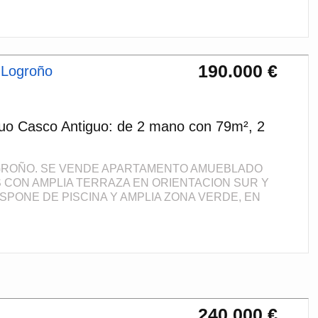
190.000 €
 Logroño
uo Casco Antiguo: de 2 mano con 79m², 2
OGROÑO. SE VENDE APARTAMENTO AMUEBLADO
 CON AMPLIA TERRAZA EN ORIENTACION SUR Y
ISPONE DE PISCINA Y AMPLIA ZONA VERDE, EN
240.000 €