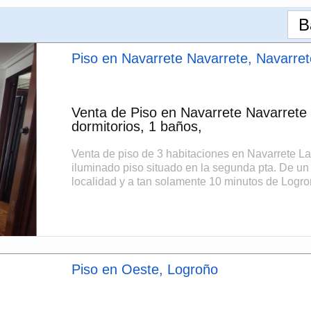
B
Piso en Navarrete Navarrete, Navarret
Venta de Piso en Navarrete Navarrete
dormitorios, 1 baños,
Venta de piso de 3 habitaciones en Navarrete
iluminado piso situado en la segunda pta. De un 
localidad y a tan solamente 10 minutos de Logroñ
Piso en Oeste, Logroño