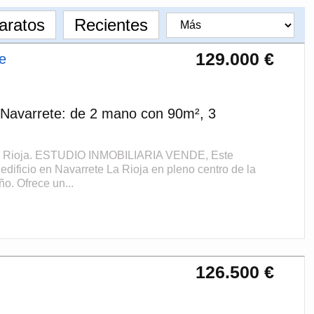
aratos
Recientes
129.000 €
e
 Navarrete: de 2 mano con 90m², 3
 La Rioja. ESTUDIO INMOBILIARIA VENDE, Este
edificio en Navarrete La Rioja en pleno centro de la
o. Ofrece un...
126.500 €