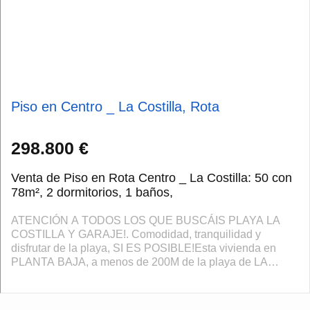
Piso en Centro _ La Costilla, Rota
298.800 €
Venta de Piso en Rota Centro _ La Costilla: 50 con
78m², 2 dormitorios, 1 baños,
ATENCIÓN A TODOS LOS QUE BUSCÁIS PLAYA LA
COSTILLA Y GARAJE!. Comodidad, tranquilidad y
disfrutar de la playa, SI ES POSIBLE!Esta vivienda en
PLANTA BAJA, a menos de 200M de la playa de LA
COSTILLA hará que tus vacaciones sean inolvidables.
Imagí...