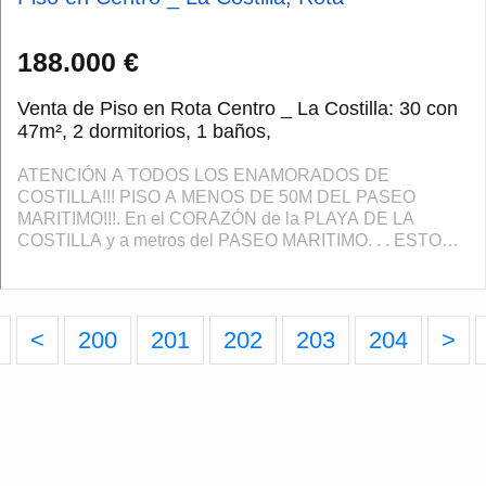
188.000 €
Venta de Piso en Rota Centro _ La Costilla: 30 con
47m², 2 dormitorios, 1 baños,
ATENCIÓN A TODOS LOS ENAMORADOS DE
COSTILLA!!! PISO A MENOS DE 50M DEL PASEO
MARITIMO!!!. En el CORAZÓN de la PLAYA DE LA
COSTILLA y a metros del PASEO MARITIMO. . . ESTO
ES UN LUJO!Aquí si que puedes coger la toalla y las
chanclas e irte a dar un...
<
200
201
202
203
204
>