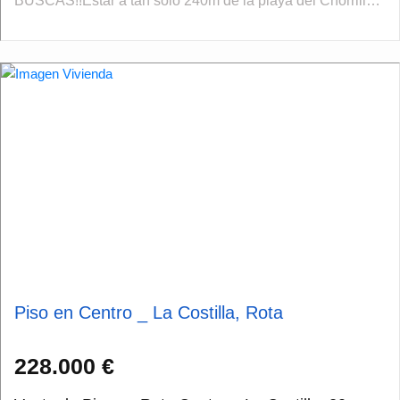
BUSCAS!!Estar a tan sólo 240m de la playa del Chorrillo,
tener todos los servicios a pocos metros de su casa SI ES
POSIBLE!!C...
Piso en Centro _ La Costilla, Rota
228.000 €