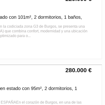
ado con 101m², 2 dormitorios, 1 baños,
 codiciada zona G3 de Burgos, se presenta una
A) que combina confort, modernidad y una ubicación
ptimizado para o...
280.000 €
n estado con 95m², 2 dormitorios, 1
AÑAEn el corazón de Burgos, en una de las