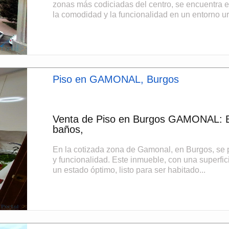
zonas más codiciadas del centro, se encuentra e
la comodidad y la funcionalidad en un entorno ur
Piso en GAMONAL, Burgos
Venta de Piso en Burgos GAMONAL: Bu
baños,
En la cotizada zona de Gamonal, en Burgos, se p
y funcionalidad. Este inmueble, con una superfic
un estado óptimo, listo para ser habitado...