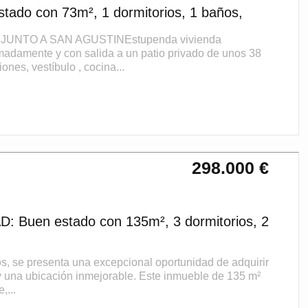
tado con 73m², 1 dormitorios, 1 baños,
JUNTO A SAN AGUSTINEstupenda vivienda
adamente y con salida a un patio privado de unos 38
ones, vestíbulo , cocina...
298.000 €
: Buen estado con 135m², 3 dormitorios, 2
s, se presenta una excepcional oportunidad de adquirir
 una ubicación inmejorable. Este inmueble de 135 m²
,...