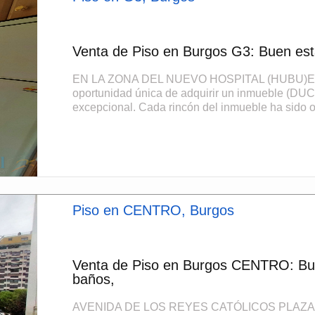
Venta de Piso en Burgos G3: Buen est
EN LA ZONA DEL NUEVO HOSPITAL (HUBU)En la
oportunidad única de adquirir un inmueble (DUC
excepcional. Cada rincón del inmueble ha sido o
Piso en CENTRO, Burgos
Venta de Piso en Burgos CENTRO: Bue
baños,
AVENIDA DE LOS REYES CATÓLICOS PLAZA ESP