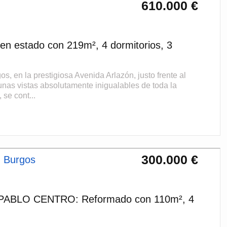
610.000 €
n estado con 219m², 4 dormitorios, 3
n la prestigiosa Avenida Arlazón, justo frente al
unas vistas absolutamente inigualables de toda la
se cont...
300.000 €
 Burgos
 PABLO CENTRO: Reformado con 110m², 4