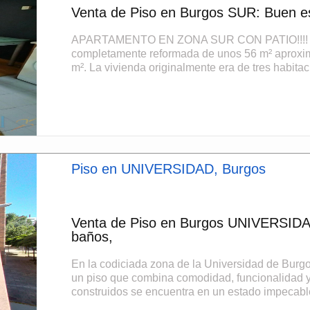
Venta de Piso en Burgos SUR: Buen es
APARTAMENTO EN ZONA SUR CON PATIO!!!! 
completamente reformada de unos 56 m² aproxim
m². La vivienda originalmente era de tres habitaci
Piso en UNIVERSIDAD, Burgos
Venta de Piso en Burgos UNIVERSIDAD
baños,
En la codiciada zona de la Universidad de Burgo
un piso que combina comodidad, funcionalidad y
construidos se encuentra en un estado impecable