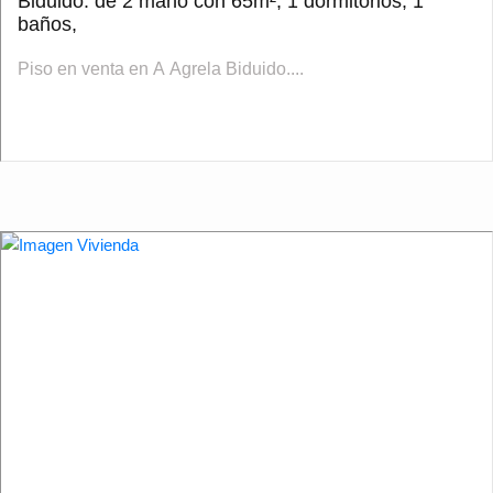
Biduido: de 2 mano con 65m², 1 dormitorios, 1
baños,
Piso en venta en A Agrela Biduido....