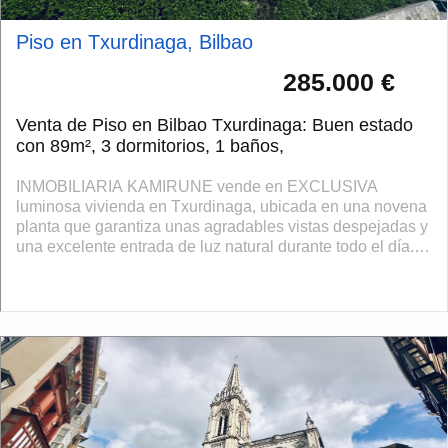
Piso en Txurdinaga, Bilbao
285.000 €
Venta de Piso en Bilbao Txurdinaga: Buen estado
con 89m², 3 dormitorios, 1 baños,
INMOBILIARIA KAMIRUNE vende en EXCLUSIVA
luminosa vivienda en Txurdinaga, ubicada en una novena
planta que garantiza unas agradables vistas despejadas y
una excelente entrada de luz natural durante todo el día.
La vivienda cuenta con 89 m² muy bien...