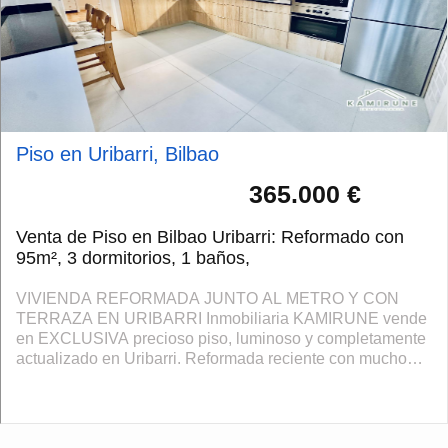
Piso en Uribarri, Bilbao
365.000 €
Venta de Piso en Bilbao Uribarri: Reformado con
95m², 3 dormitorios, 1 baños,
VIVIENDA REFORMADA JUNTO AL METRO Y CON
TERRAZA EN URIBARRI Inmobiliaria KAMIRUNE vende
en EXCLUSIVA precioso piso, luminoso y completamente
actualizado en Uribarri. Reformada reciente con mucho
gusto, transmite sensación de hogar nada más entrar. ...