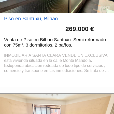
Piso en Santuxu, Bilbao
269.000 €
Venta de Piso en Bilbao Santuxu: Semi reformado
con 75m², 3 dormitorios, 2 baños,
INMOBILIARIA SANTA CLARA VENDE EN EXCLUSIVA
esta vivienda situada en la calle Monte Mandoia.
Estupenda ubicación rodeada de todo tipo de servicios ,
comercio y transporte en las inmediaciones. Se trata de un
séptimo piso, totalmente exterior, solea...