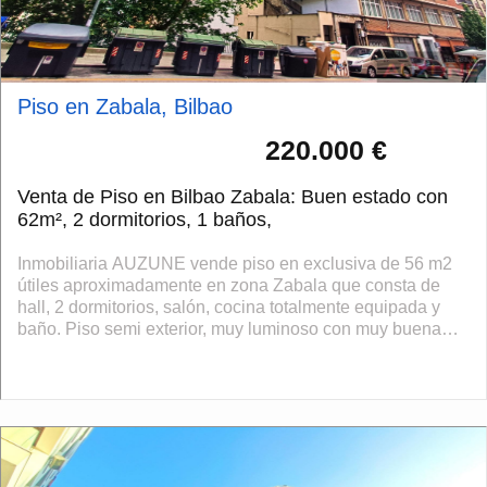
Piso en Zabala, Bilbao
220.000 €
Venta de Piso en Bilbao Zabala: Buen estado con
62m², 2 dormitorios, 1 baños,
Inmobiliaria AUZUNE vende piso en exclusiva de 56 m2
útiles aproximadamente en zona Zabala que consta de
hall, 2 dormitorios, salón, cocina totalmente equipada y
baño. Piso semi exterior, muy luminoso con muy buena
altura para entrar a vivir. Edif...