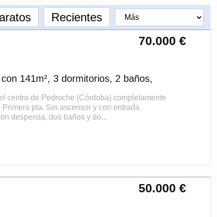
aratos
Recientes
70.000 €
con 141m², 3 dormitorios, 2 baños,
centro de Pedroche (Córdoba) completamente
 Primera pta. Sin ascensor y con entrada
con despensa, dos baños y do...
50.000 €