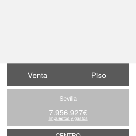
Venta
Piso
Sevilla
7.956.927€
Impuestos y gastos
CENTRO