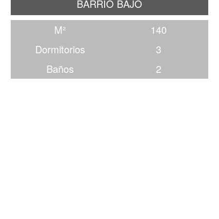
BARRIO BAJO
M²
140
Dormitorios
3
Baños
2