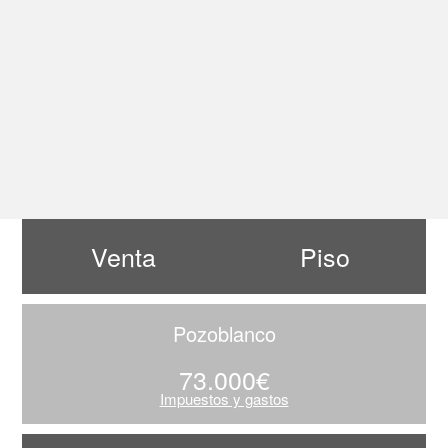
Venta
Piso
Pozoblanco
73.000€
Impuestos y gastos