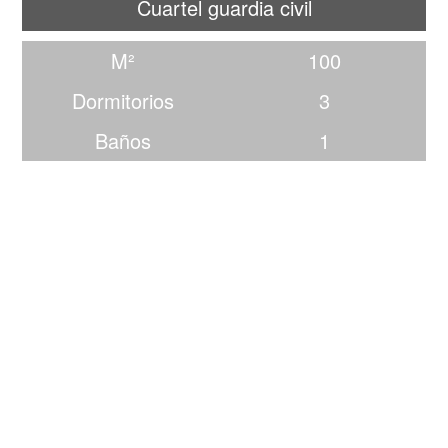
Cuartel guardia civil
M²
100
Dormitorios
3
Baños
1