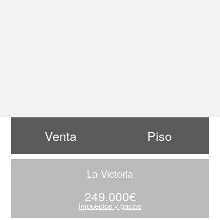
Venta
Piso
La Victoria
249.000€
Impuestos y gastos