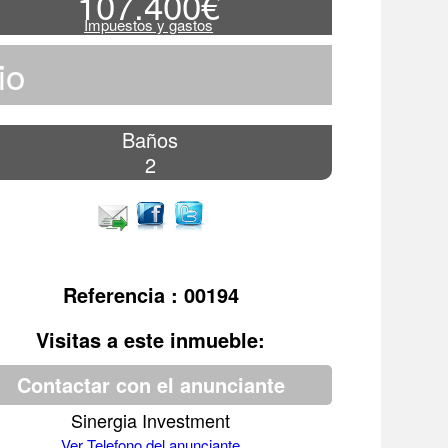
107.400€
Impuestos y gastos
io
Baños
2
Referencia : 00194
Visitas a este inmueble:
Contactar con el anunciante
Sinergia Investment
Ver Telefono del anunciante