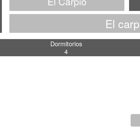
El Carpio
El carp
Dormitorios
4