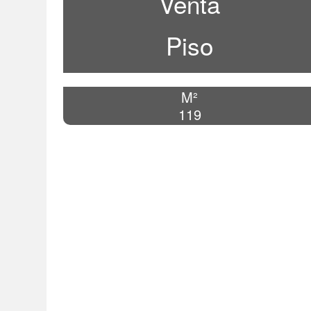
Venta
Piso
M²
119