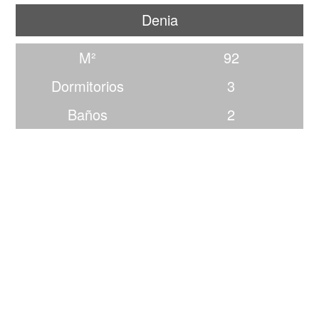
Denia
M²
92
Dormitorios
3
Baños
2