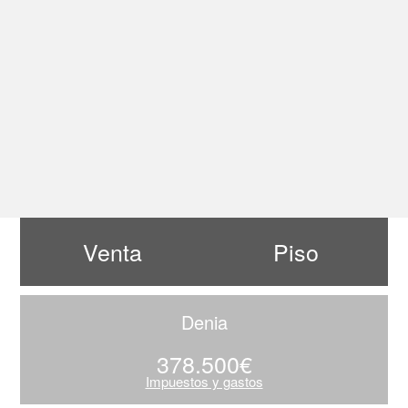
Venta
Piso
Denia
378.500€
Impuestos y gastos