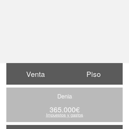
Venta
Piso
Denia
365.000€
Impuestos y gastos