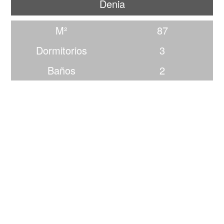
Denia
M²
87
Dormitorios
3
Baños
2