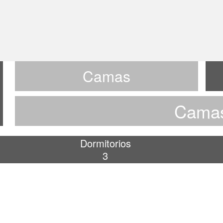
Camas
Cama
Dormitorios
3