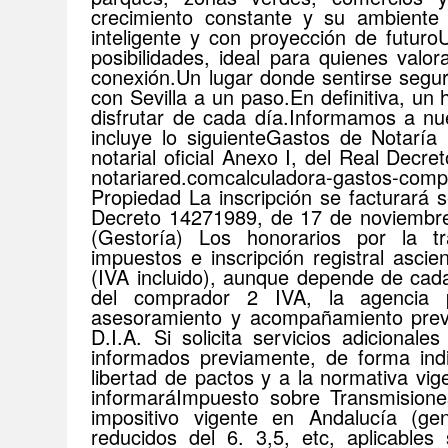
crecimiento constante y su ambient
inteligente y con proyección de futuroU
posibilidades, ideal para quienes valor
conexión.Un lugar donde sentirse segur
con Sevilla a un paso.En definitiva, un h
disfrutar de cada día.Informamos a nue
incluye lo siguienteGastos de Notaría
notarial oficial Anexo I, del Real Dec
notariared.comcalculadora-gastos-co
Propiedad La inscripción se facturará s
Decreto 14271989, de 17 de noviembre.
(Gestoría) Los honorarios por la tra
impuestos e inscripción registral asci
(IVA incluido), aunque depende de cada
del comprador 2 IVA, la agencia pr
asesoramiento y acompañamiento previ
D.I.A. Si solicita servicios adicional
informados previamente, de forma indi
libertad de pactos y a la normativa vig
informaráImpuesto sobre Transmisiones
impositivo vigente en Andalucía (gen
reducidos del 6. 3,5, etc, aplicables