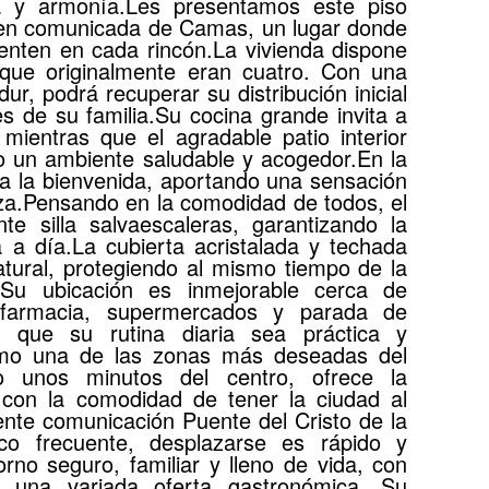
a y armonía.Les presentamos este piso
ien comunicada de Camas, un lugar donde
ienten en cada rincón.La vivienda dispone
nque originalmente eran cuatro. Con una
ur, podrá recuperar su distribución inicial
s de su familia.Su cocina grande invita a
mientras que el agradable patio interior
do un ambiente saludable y acogedor.En la
a la bienvenida, aportando una sensación
eza.Pensando en la comodidad de todos, el
te silla salvaescaleras, garantizando la
ía a día.La cubierta acristalada y techada
tural, protegiendo al mismo tiempo de la
o.Su ubicación es inmejorable cerca de
d, farmacia, supermercados y parada de
 que su rutina diaria sea práctica y
mo una de las zonas más deseadas del
lo unos minutos del centro, ofrece la
l con la comodidad de tener la ciudad al
nte comunicación Puente del Cristo de la
ico frecuente, desplazarse es rápido y
orno seguro, familiar y lleno de vida, con
 una variada oferta gastronómica. Su