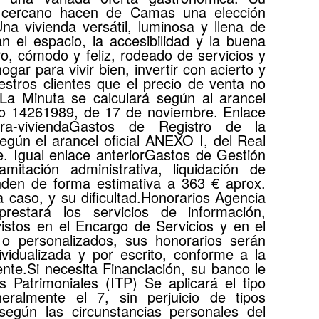
e cercano hacen de Camas una elección
na vivienda versátil, luminosa y llena de
an el espacio, la accesibilidad y la buena
o, cómodo y feliz, rodeado de servicios y
ogar para vivir bien, invertir con acierto y
stros clientes que el precio de venta no
 La Minuta se calculará según al arancel
reto 14261989, de 17 de noviembre. Enlace
mpra-viviendaGastos de Registro de la
egún el arancel oficial ANEXO I, del Real
 Igual enlace anteriorGastos de Gestión
mitación administrativa, liquidación de
enden de forma estimativa a 363 € aprox.
 caso, y su dificultad.Honorarios Agencia
estará los servicios de información,
stos en el Encargo de Servicios y en el
es o personalizados, sus honorarios serán
vidualizada y por escrito, conforme a la
ente.Si necesita Financiación, su banco le
 Patrimoniales (ITP) Se aplicará el tipo
eralmente el 7, sin perjuicio de tipos
 según las circunstancias personales del