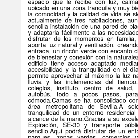
espacio que le recibe con luz, calm
ubicado en una zona tranquila y muy b
la comodidad y la calidad de vida se s
actualmente de tres habitaciones, au
sencilla instalación de una pared de plad
y adaptarla fácilmente a las necesidade
disfrutar de los momentos en familia, 
aporta luz natural y ventilación, crean
entrada, un rincón verde con encanto d
de bienestar y conexión con la natural
edificio tiene acceso adaptado median
accesibilidad y la tranquilidad en el d
permite aprovechar al máximo la luz na
lluvia y las inclemencias del tiemp
colegios, instituto, centro de salu
autobús, todo a pocos pasos, para
cómoda.Camas se ha consolidado co
área metropolitana de Sevilla.A so
tranquilidad de un entorno residencia
alcance de la mano.Gracias a su excele
Expiración, SE-30 y transporte públ
sencillo.Aquí podrá disfrutar de un ent
parques, zonas verdes, comercios y