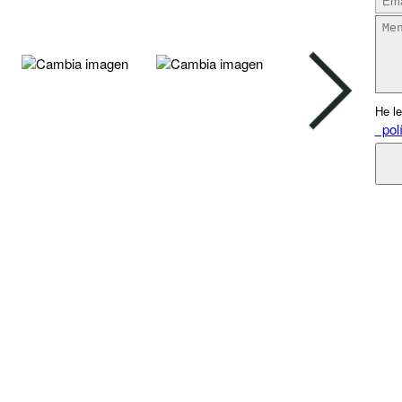
He le
polí