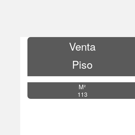
Venta
Piso
M²
113