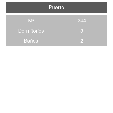
Puerto
M²
244
Dormitorios
3
Baños
2