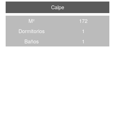
Calpe
M²
172
Dormitorios
1
Baños
1