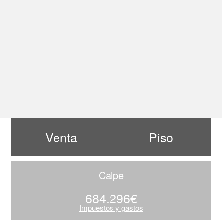
Venta
Piso
Calpe
684.296€
Impuestos y gastos