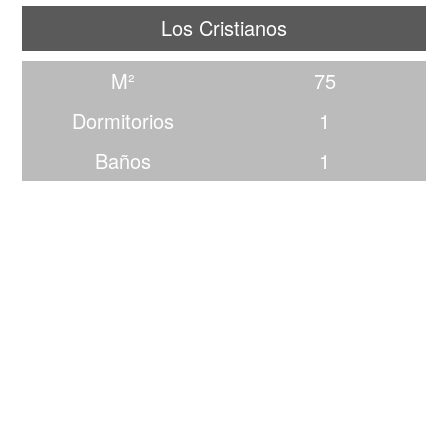
Los Cristianos
M²
75
Dormitorios
1
Baños
1