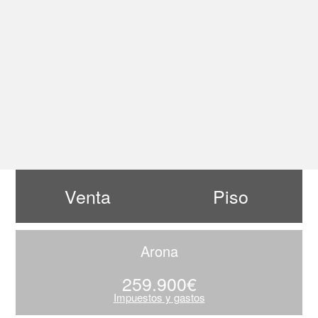
Venta
Piso
Arona
259.900€
Impuestos y gastos