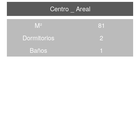
Centro _ Areal
M²
81
Dormitorios
2
Baños
1