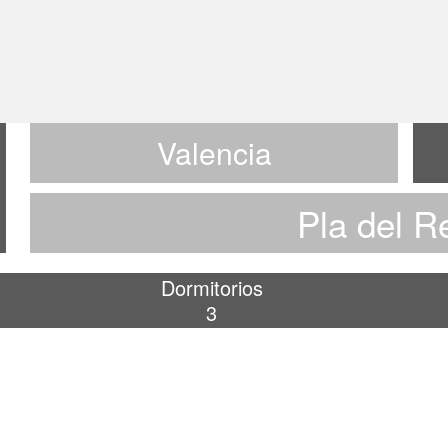
Valencia
Pla del R
Dormitorios
3