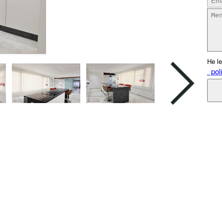
He le
polí