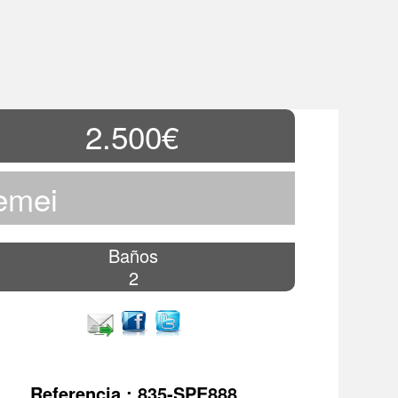
2.500€
emei
Baños
2
Referencia : 835-SPE888