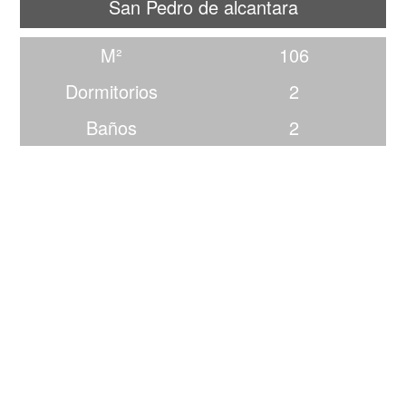
San Pedro de alcantara
M²
106
Dormitorios
2
Baños
2