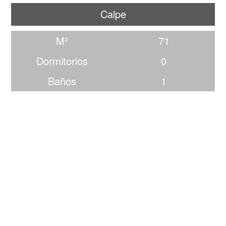
Calpe
M²
71
Dormitorios
0
Baños
1